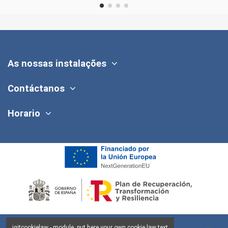
As nossas instalações
Contáctanos
Horario
iqitcookielaw - module, put here your own cookie law text