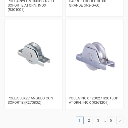
POLEA NYLON 100X27 R20 +
CARRITO DOBLE DE 60
SOPORTE ATORN. INOX
GRANDE (R-2-G-60)
(R30100-I)
POLEA 80X27 ANGULO CON
POLEA INOX 120X27 R20+SOP.
SOPORTE (R27080Z)
ATORN. INOX (R26120-I)
1
2
3
…
5