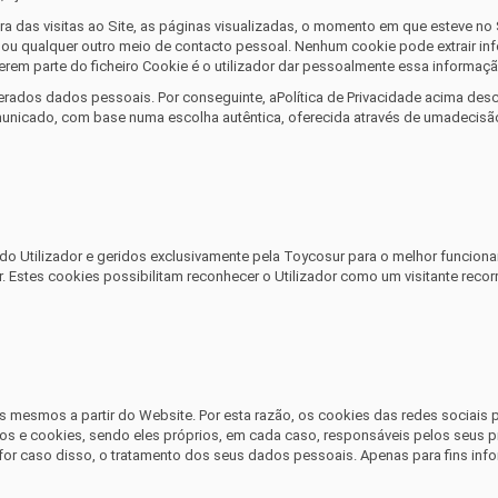
a das visitas ao Site, as páginas visualizadas, o momento em que esteve no S
 ou qualquer outro meio de contacto pessoal. Nenhum cookie pode extrair in
erem parte do ficheiro Cookie é o utilizador dar pessoalmente essa informaçã
ados dados pessoais. Por conseguinte, aPolítica de Privacidade acima descrit
nicado, com base numa escolha autêntica, oferecida através de umadecisão afi
do Utilizador e geridos exclusivamente pela
Toycosur
para o melhor funcionam
r. Estes cookies possibilitam reconhecer o Utilizador como um visitante rec
s mesmos a partir do Website. Por esta razão, os cookies das redes sociais 
os e cookies, sendo eles próprios, em cada caso, responsáveis pelos seus pró
e for caso disso, o tratamento dos seus dados pessoais. Apenas para fins info