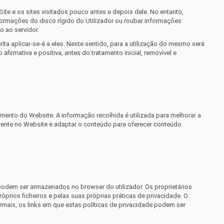
ite e os sites visitados pouco antes e depois dele. No entanto,
formações do disco rígido do Utilizador ou roubar informações
o ao servidor.
a aplicar-se-á a eles. Neste sentido, para a utilização do mesmo será
rmativa e positiva, antes do tratamento inicial, removível e
ento do Website. A informação recolhida é utilizada para melhorar a
orrente no Website e adaptar o conteúdo para oferecer conteúdo
podem ser armazenados no browser do utilizador. Os proprietários
prios ficheiros e pelas suas próprias práticas de privacidade. O
rmais, os links em que estas políticas de privacidade podem ser