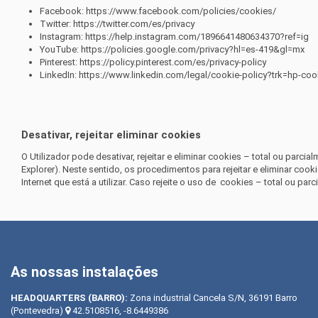
Facebook:
https://www.facebook.com/policies/cookies/
Twitter:
https://twitter.com/es/privacy
Instagram:
https://help.instagram.com/1896641480634370?ref=ig
YouTube:
https://policies.google.com/privacy?hl=es-419&gl=mx
Pinterest:
https://policy.pinterest.com/es/privacy-policy
LinkedIn:
https://www.linkedin.com/legal/cookie-policy?trk=hp-coo
Desativar, rejeitar eliminar cookies
O Utilizador pode desativar, rejeitar e eliminar cookies – total ou parc
Explorer). Neste sentido, os procedimentos para rejeitar e eliminar coo
Internet que está a utilizar. Caso rejeite o uso de
cookies – total ou parc
As nossas instalações
HEADQUARTERS
(BARRO):
Zona industrial Cancela S/N, 36191 Barro
(Pontevedra)
42.5108516, -8.6449386