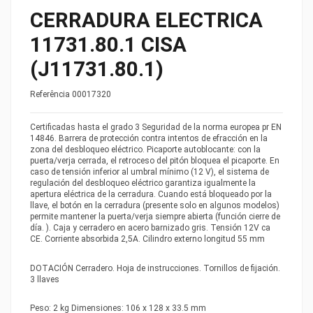
CERRADURA ELECTRICA
11731.80.1 CISA
(J11731.80.1)
Referência
00017320
Certificadas hasta el grado 3 Seguridad de la norma europea pr EN
14846. Barrera de protección contra intentos de efracción en la
zona del desbloqueo eléctrico. Picaporte autoblocante: con la
puerta/verja cerrada, el retroceso del pitón bloquea el picaporte. En
caso de tensión inferior al umbral mínimo (12 V), el sistema de
regulación del desbloqueo eléctrico garantiza igualmente la
apertura eléctrica de la cerradura. Cuando está bloqueado por la
llave, el botón en la cerradura (presente solo en algunos modelos)
permite mantener la puerta/verja siempre abierta (función cierre de
día. ). Caja y cerradero en acero barnizado gris. Tensión 12V ca
CE. Corriente absorbida 2,5A. Cilindro externo longitud 55 mm
DOTACIÓN Cerradero. Hoja de instrucciones. Tornillos de fijación.
3 llaves
Peso: 2 kg Dimensiones: 106 x 128 x 33.5 mm