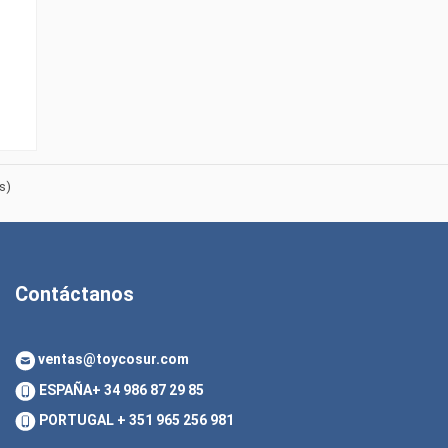
s)
Contáctanos
ventas@toycosur.com
ESPAÑA
+ 34 986 87 29 85
PORTUGAL
+ 351 965 256 981