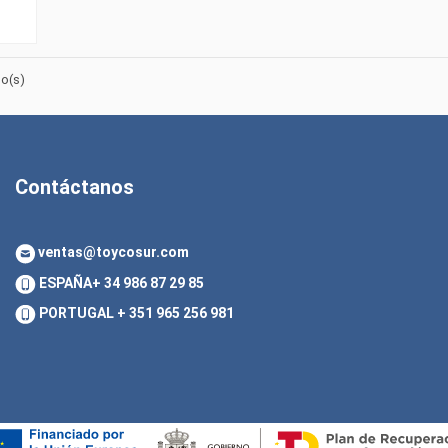
lo(s)
Contáctanos
ventas@toycosur.com
ESPAÑA
+ 34 986 87 29 85
PORTUGAL
+ 351 965 256 981