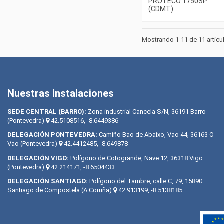
PROTECO 1750SP
(CDMT)
Mostrando 1-11 de 11 artícu
Nuestras instalaciones
SEDE CENTRAL (BARRO):
Zona industrial Cancela S/N, 36191 Barro
(Pontevedra)
42.5108516, -8.6449386
DELEGACIÓN PONTEVEDRA:
Camiño Bao de Abaixo, Vao 44, 36163 O
Vao (Pontevedra)
42.4412485, -8.649878
DELEGACIÓN VIGO:
Polígono de Cotogrande, Nave 12, 36318 Vigo
(Pontevedra)
42.214171, -8.6504433
DELEGACIÓN SANTIAGO:
Polígono del Tambre, calle C, 79, 15890
Santiago de Compostela (A Coruña)
42.913199, -8.5138185