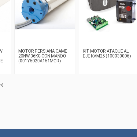
W
MOTOR PERSIANA CAME
KIT MOTOR ATAQUE AL
20NW 36KG CON MANDO
EJE KVM25 (100030006)
ME
(001Y5020A151MOR)
s)