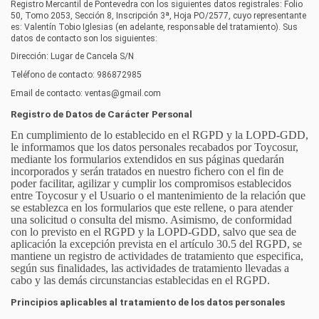
Registro Mercantil de Pontevedra
con los siguientes datos registrales:
Folio
50, Tomo 2053, Sección 8, Inscripción 3ª, Hoja PO/2577
, cuyo representante
es:
Valentín Tobio Iglesias
(en adelante, responsable del tratamiento). Sus
datos de contacto son los siguientes:
Dirección:
Lugar de Cancela S/N
Teléfono de contacto:
986872985
Email de contacto:
ventas@gmail.com
Registro de Datos de Carácter Personal
En cumplimiento de lo establecido en el RGPD y la LOPD-GDD,
le informamos que los datos personales recabados por
Toycosur
,
mediante los formularios extendidos en sus páginas quedarán
incorporados y serán tratados en nuestro fichero con el fin de
poder facilitar, agilizar y cumplir los compromisos establecidos
entre
Toycosur
y el Usuario o el mantenimiento de la relación que
se establezca en los formularios que este rellene, o para atender
una solicitud o consulta del mismo. Asimismo, de conformidad
con lo previsto en el RGPD y la LOPD-GDD, salvo que sea de
aplicación la excepción prevista en el artículo 30.5 del RGPD, se
mantiene un registro de actividades de tratamiento que especifica,
según sus finalidades, las actividades de tratamiento llevadas a
cabo y las demás circunstancias establecidas en el RGPD.
Principios aplicables al tratamiento de los datos personales