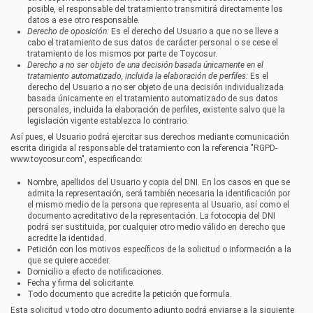
posible, el responsable del tratamiento transmitirá directamente los
datos a ese otro responsable.
Derecho de oposición:
Es el derecho del Usuario a que no se lleve a
cabo el tratamiento de sus datos de carácter personal o se cese el
tratamiento de los mismos por parte de
Toycosur
.
Derecho a no ser objeto de una decisión basada únicamente en el
tratamiento automatizado, incluida la elaboración de perfiles:
Es el
derecho del Usuario a no ser objeto de una decisión individualizada
basada únicamente en el tratamiento automatizado de sus datos
personales, incluida la elaboración de perfiles, existente salvo que la
legislación vigente establezca lo contrario.
Así pues, el Usuario podrá ejercitar sus derechos mediante comunicación
escrita dirigida al responsable del tratamiento con la referencia "RGPD-
www.toycosur.com
", especificando:
Nombre, apellidos del Usuario y copia del DNI. En los casos en que se
admita la representación, será también necesaria la identificación por
el mismo medio de la persona que representa al Usuario, así como el
documento acreditativo de la representación. La fotocopia del DNI
podrá ser sustituida, por cualquier otro medio válido en derecho que
acredite la identidad.
Petición con los motivos específicos de la solicitud o información a la
que se quiere acceder.
Domicilio a efecto de notificaciones.
Fecha y firma del solicitante.
Todo documento que acredite la petición que formula.
Esta solicitud y todo otro documento adjunto podrá enviarse a la siguiente