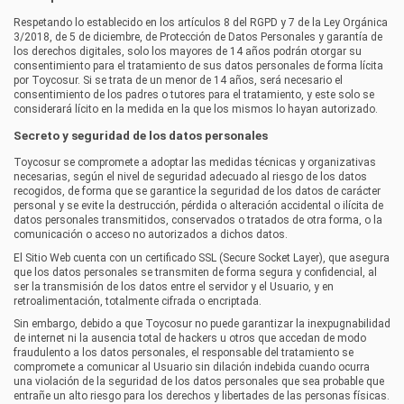
Respetando lo establecido en los artículos 8 del RGPD y 7 de la Ley Orgánica
3/2018, de 5 de diciembre, de Protección de Datos Personales y garantía de
los derechos digitales, solo los mayores de 14 años podrán otorgar su
consentimiento para el tratamiento de sus datos personales de forma lícita
por
Toycosur
. Si se trata de un menor de 14 años, será necesario el
consentimiento de los padres o tutores para el tratamiento, y este solo se
considerará lícito en la medida en la que los mismos lo hayan autorizado.
Secreto y seguridad de los datos personales
Toycosur
se compromete a adoptar las medidas técnicas y organizativas
necesarias, según el nivel de seguridad adecuado al riesgo de los datos
recogidos, de forma que se garantice la seguridad de los datos de carácter
personal y se evite la destrucción, pérdida o alteración accidental o ilícita de
datos personales transmitidos, conservados o tratados de otra forma, o la
comunicación o acceso no autorizados a dichos datos.
El Sitio Web cuenta con un certificado SSL (Secure Socket Layer), que asegura
que los datos personales se transmiten de forma segura y confidencial, al
ser la transmisión de los datos entre el servidor y el Usuario, y en
retroalimentación, totalmente cifrada o encriptada.
Sin embargo, debido a que
Toycosur
no puede garantizar la inexpugnabilidad
de internet ni la ausencia total de hackers u otros que accedan de modo
fraudulento a los datos personales, el responsable del tratamiento se
compromete a comunicar al Usuario sin dilación indebida cuando ocurra
una violación de la seguridad de los datos personales que sea probable que
entrañe un alto riesgo para los derechos y libertades de las personas físicas.