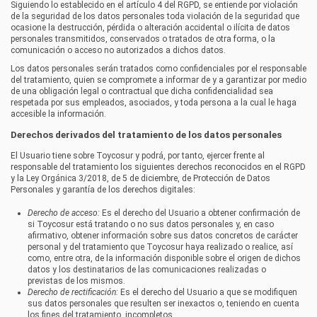
Siguiendo lo establecido en el artículo 4 del RGPD, se entiende por violación
de la seguridad de los datos personales toda violación de la seguridad que
ocasione la destrucción, pérdida o alteración accidental o ilícita de datos
personales transmitidos, conservados o tratados de otra forma, o la
comunicación o acceso no autorizados a dichos datos.
Los datos personales serán tratados como confidenciales por el responsable
del tratamiento, quien se compromete a informar de y a garantizar por medio
de una obligación legal o contractual que dicha confidencialidad sea
respetada por sus empleados, asociados, y toda persona a la cual le haga
accesible la información.
Derechos derivados del tratamiento de los datos personales
El Usuario tiene sobre
Toycosur
y podrá, por tanto, ejercer frente al
responsable del tratamiento los siguientes derechos reconocidos en el RGPD
y la Ley Orgánica 3/2018, de 5 de diciembre, de Protección de Datos
Personales y garantía de los derechos digitales:
Derecho de acceso:
Es el derecho del Usuario a obtener confirmación de
si
Toycosur
está tratando o no sus datos personales y, en caso
afirmativo, obtener información sobre sus datos concretos de carácter
personal y del tratamiento que
Toycosur
haya realizado o realice, así
como, entre otra, de la información disponible sobre el origen de dichos
datos y los destinatarios de las comunicaciones realizadas o
previstas de los mismos.
Derecho de rectificación:
Es el derecho del Usuario a que se modifiquen
sus datos personales que resulten ser inexactos o, teniendo en cuenta
los fines del tratamiento, incompletos.