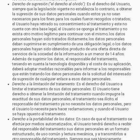
Derecho de supresión ("el derecho al olvido"):
Es el derecho del Usuario,
siempre que la legislación vigente no establezca lo contrario, a obtener
la supresión de sus datos personales cuando estos ya no sean
necesarios para los fines para los cuales fueron recogidos o tratados;
el Usuario haya retirado su consentimiento al tratamiento y este no
cuente con otra base legal; el Usuario se oponga al tratamiento y no
exista otro motivo legítimo para continuar con el mismo; los datos
personales hayan sido tratados ilícitamente; los datos personales
deban suprimirse en cumplimiento de una obligación legal; o los datos
personales hayan sido obtenidos producto de una oferta directa de
servicios de la sociedad de la información a un menor de 14 años.
Además de suprimir los datos, el responsable del tratamiento,
teniendo en cuenta la tecnología disponible y el coste de su aplicación,
deberá adoptar medidas razonables para informar a los responsables
que estén tratando los datos personales de la solicitud del interesado
de supresión de cualquier enlace a esos datos personales.
Derecho a la limitación del tratamiento:
Es el derecho del Usuario a
limitar el tratamiento de sus datos personales. El Usuario tiene
derecho a obtener la limitación del tratamiento cuando impugne la
exactitud de sus datos personales; el tratamiento sea ilícito; el
responsable del tratamiento ya no necesite los datos personales, pero
el Usuario lo necesite para hacer reclamaciones; y cuando el Usuario
se haya opuesto al tratamiento.
Derecho a la portabilidad de los datos:
En caso de que el tratamiento se
efectúe por medios automatizados, el Usuario tendrá derecho a recibir
del responsable del tratamiento sus datos personales en un formato
estructurado, de uso común y lectura mecánica, y a transmitirlos a
otro responsable del tratamiento. Siempre que sea técnicamente