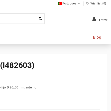
Portugués
Wishlist (
0
)
Entrar
Blog
(I482603)
o fijo Ø 26x50 mm. externo.
.