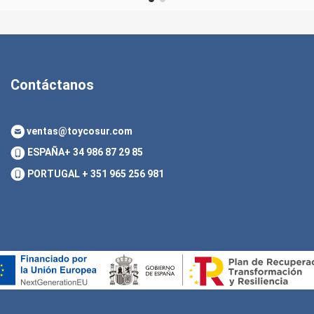
Contáctanos
ventas@toycosur.com
ESPAÑA
+ 34 986 87 29 85
PORTUGAL
+ 351 965 256 981