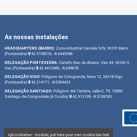
As nossas instalações
HEADQUARTERS
(BARRO):
Zona industrial Cancela S/N, 36191 Barro
(Pontevedra)
42.5108516, -8.6449386
DELEGAÇÃO
PONTEVEDRA:
Camiño Bao de Abaixo, Vao 44, 36163 O
Vao (Pontevedra)
42.4412485, -8.649878
DELEGAÇÃO
VIGO:
Polígono de Cotogrande, Nave 12, 36318 Vigo
(Pontevedra)
42.214171, -8.6504433
DELEGAÇÃO
SANTIAGO:
Polígono del Tambre, calle C, 79, 15890
Santiago de Compostela (A Coruña)
42.913199, -8.5138185
iqitcookielaw - module, put here your own cookie law text