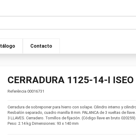
tálogo
Contacto
CERRADURA 1125-14-I ISEO 
Referência
00016731
Cerradura de sobreponer para hierro con solape. Cilindro interno y cilindr
Resbalón separado, cuadro manilla 8 mm. PALANCA de 3 vueltas de llave.
3 LLAVES. Cerradero. Tornillos de fijación. (Código llave en bruto 020259)
Peso: 2.14 kg Dimensiones: 93 x 140 mm