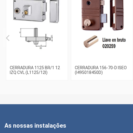
CERRADURA 1125 BR/1 12
CERRADURA 156-70-D ISEO
IZQ CVL (L1125/12I)
(I495018450D)
As nossas instalações