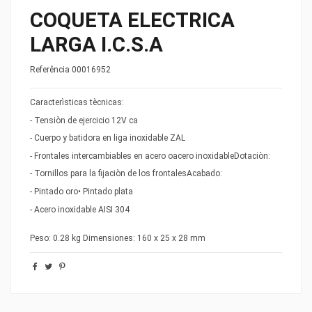
COQUETA ELECTRICA
LARGA I.C.S.A
Referência
00016952
Caracterìsticas tècnicas:
- Tensiòn de ejercicio 12V ca
- Cuerpo y batidora en liga inoxidable ZAL
- Frontales intercambiables en acero oacero inoxidableDotaciòn:
- Tornillos para la fijaciòn de los frontalesAcabado:
- Pintado oro• Pintado plata
- Acero inoxidable AISI 304
Peso: 0.28 kg Dimensiones: 160 x 25 x 28 mm