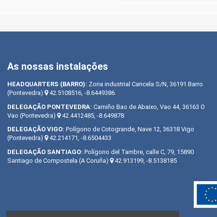
As nossas instalações
HEADQUARTERS
(BARRO):
Zona industrial Cancela S/N, 36191 Barro
(Pontevedra)
42.5108516, -8.6449386
DELEGAÇÃO
PONTEVEDRA:
Camiño Bao de Abaixo, Vao 44, 36163 O
Vao (Pontevedra)
42.4412485, -8.649878
DELEGAÇÃO
VIGO:
Polígono de Cotogrande, Nave 12, 36318 Vigo
(Pontevedra)
42.214171, -8.6504433
DELEGAÇÃO
SANTIAGO:
Polígono del Tambre, calle C, 79, 15890
Santiago de Compostela (A Coruña)
42.913199, -8.5138185