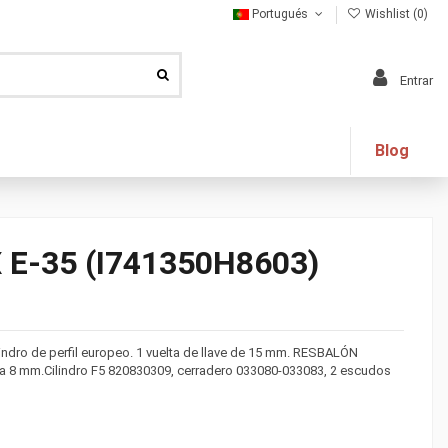
Portugués
Wishlist (
0
)
Entrar
Blog
E-35 (I741350H8603)
lindro de perfil europeo. 1 vuelta de llave de 15 mm. RESBALÓN
a 8 mm.Cilindro F5 820830309, cerradero 033080-033083, 2 escudos