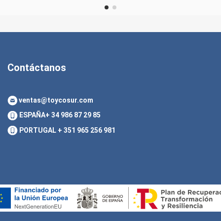
Contáctanos
ventas@toycosur.com
ESPAÑA
+ 34 986 87 29 85
PORTUGAL
+ 351 965 256 981