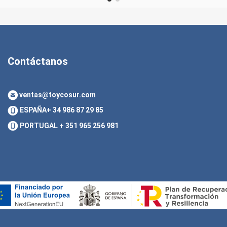
Contáctanos
ventas@toycosur.com
ESPAÑA
+ 34 986 87 29 85
PORTUGAL
+ 351 965 256 981