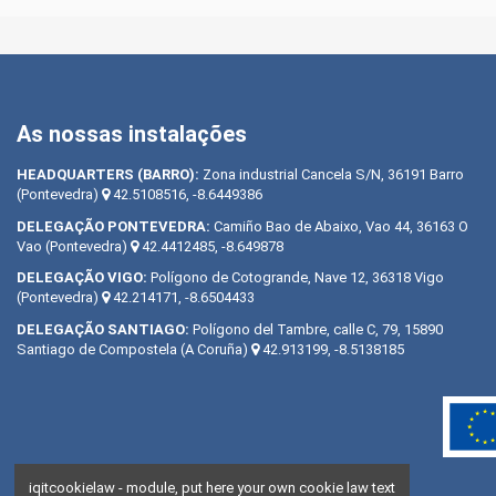
As nossas instalações
HEADQUARTERS
(BARRO):
Zona industrial Cancela S/N, 36191 Barro
(Pontevedra)
42.5108516, -8.6449386
DELEGAÇÃO
PONTEVEDRA:
Camiño Bao de Abaixo, Vao 44, 36163 O
Vao (Pontevedra)
42.4412485, -8.649878
DELEGAÇÃO
VIGO:
Polígono de Cotogrande, Nave 12, 36318 Vigo
(Pontevedra)
42.214171, -8.6504433
DELEGAÇÃO
SANTIAGO:
Polígono del Tambre, calle C, 79, 15890
Santiago de Compostela (A Coruña)
42.913199, -8.5138185
iqitcookielaw - module, put here your own cookie law text