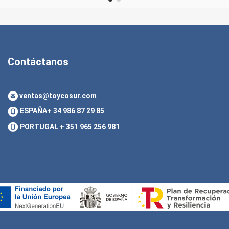
Contáctanos
ventas@toycosur.com
ESPAÑA
+ 34 986 87 29 85
PORTUGAL
+ 351 965 256 981