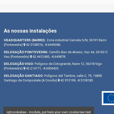
As nossas instalações
HEADQUARTERS
(BARRO):
Zona industrial Cancela S/N, 36191 Barro
(Pontevedra)
42.5108516, -8.6449386
DELEGAÇÃO
PONTEVEDRA:
Camiño Bao de Abaixo, Vao 44, 36163 O
Vao (Pontevedra)
42.4412485, -8.649878
DELEGAÇÃO
VIGO:
Polígono de Cotogrande, Nave 12, 36318 Vigo
(Pontevedra)
42.214171, -8.6504433
DELEGAÇÃO
SANTIAGO:
Polígono del Tambre, calle C, 79, 15890
Santiago de Compostela (A Coruña)
42.913199, -8.5138185
iqitcookielaw - module, put here your own cookie law text