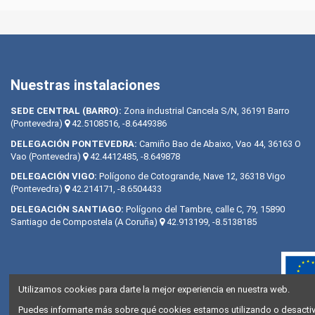
Nuestras instalaciones
SEDE CENTRAL (BARRO):
Zona industrial Cancela S/N, 36191 Barro
(Pontevedra)
42.5108516, -8.6449386
DELEGACIÓN PONTEVEDRA:
Camiño Bao de Abaixo, Vao 44, 36163 O
Vao (Pontevedra)
42.4412485, -8.649878
DELEGACIÓN VIGO:
Polígono de Cotogrande, Nave 12, 36318 Vigo
(Pontevedra)
42.214171, -8.6504433
DELEGACIÓN SANTIAGO:
Polígono del Tambre, calle C, 79, 15890
Santiago de Compostela (A Coruña)
42.913199, -8.5138185
Utilizamos cookies para darte la mejor experiencia en nuestra web.
Puedes informarte más sobre qué cookies estamos utilizando o desactiva