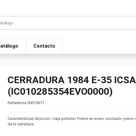
atálogo
Contacto
CERRADURA 1984 E-35 ICSA
(IC010285354EVO0000)
Referencia
00019671
Características técnicas:• Caja pintada• Frente en acero cromado• perno n
de la cerradura