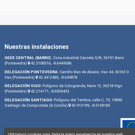
Nuestras instalaciones
SEDE CENTRAL (BARRO):
Zona industrial Cancela S/N, 36191 Barro
(Pontevedra)
42.5108516, -8.6449386
DELEGACIÓN PONTEVEDRA:
Camiño Bao de Abaixo, Vao 44, 36163 O
Vao (Pontevedra)
42.4412485, -8.649878
DELEGACIÓN VIGO:
Polígono de Cotogrande, Nave 12, 36318 Vigo
(Pontevedra)
42.214171, -8.6504433
DELEGACIÓN SANTIAGO:
Polígono del Tambre, calle C, 79, 15890
Santiago de Compostela (A Coruña)
42.913199, -8.5138185
Utilizamos cookies para darte la mejor experiencia en nuestra web.