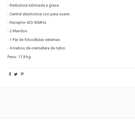
- Reductora lubricada a grasa.
- Central electronica con para suave.
- Receptor 433.92MHz.
- 2 Mandos.
- 1 Par de fotocélulas externas.
- 4 metros de cremallera de nylon.
Peso: 17.8 kg