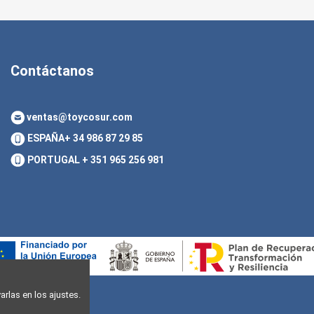
Contáctanos
ventas@toycosur.com
ESPAÑA
+ 34 986 87 29 85
PORTUGAL
+ 351 965 256 981
rlas en los ajustes.