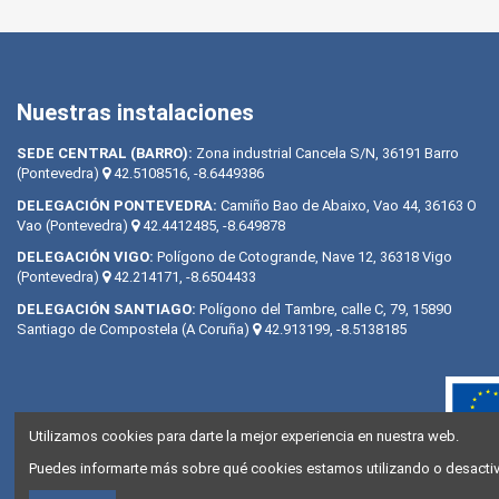
Nuestras instalaciones
SEDE CENTRAL (BARRO):
Zona industrial Cancela S/N, 36191 Barro
(Pontevedra)
42.5108516, -8.6449386
DELEGACIÓN PONTEVEDRA:
Camiño Bao de Abaixo, Vao 44, 36163 O
Vao (Pontevedra)
42.4412485, -8.649878
DELEGACIÓN VIGO:
Polígono de Cotogrande, Nave 12, 36318 Vigo
(Pontevedra)
42.214171, -8.6504433
DELEGACIÓN SANTIAGO:
Polígono del Tambre, calle C, 79, 15890
Santiago de Compostela (A Coruña)
42.913199, -8.5138185
Utilizamos cookies para darte la mejor experiencia en nuestra web.
Puedes informarte más sobre qué cookies estamos utilizando o desactiva