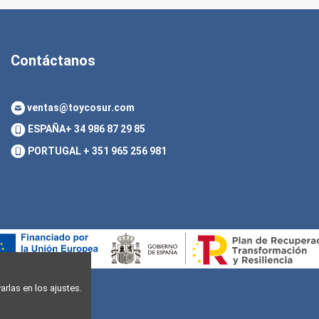
Contáctanos
ventas@toycosur.com
ESPAÑA
+ 34 986 87 29 85
PORTUGAL
+ 351 965 256 981
rlas en los ajustes.