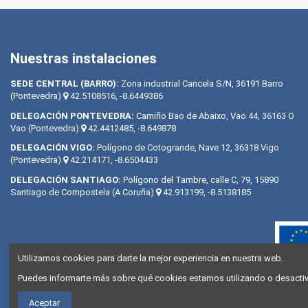
Nuestras instalaciones
SEDE CENTRAL (BARRO):
Zona industrial Cancela S/N, 36191 Barro
(Pontevedra)
42.5108516, -8.6449386
DELEGACIÓN PONTEVEDRA:
Camiño Bao de Abaixo, Vao 44, 36163 O
Vao (Pontevedra)
42.4412485, -8.649878
DELEGACIÓN VIGO:
Polígono de Cotogrande, Nave 12, 36318 Vigo
(Pontevedra)
42.214171, -8.6504433
DELEGACIÓN SANTIAGO:
Polígono del Tambre, calle C, 79, 15890
Santiago de Compostela (A Coruña)
42.913199, -8.5138185
Utilizamos cookies para darte la mejor experiencia en nuestra web.
Puedes informarte más sobre qué cookies estamos utilizando o desactiva
Aceptar