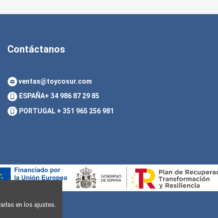
Contáctanos
ventas@toycosur.com
ESPAÑA
+ 34 986 87 29 85
PORTUGAL
+ 351 965 256 981
rlas en los ajustes.