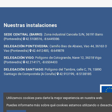
Nuestras instalaciones
SEDE CENTRAL (BARRO):
Zona industrial Cancela S/N, 36191 Barro
(Pontevedra)
42.5108516, -8.6449386
DELEGACIÓN PONTEVEDRA:
Camiño Bao de Abaixo, Vao 44, 36163 O
Vao (Pontevedra)
42.4412485, -8.649878
DELEGACIÓN VIGO:
Polígono de Cotogrande, Nave 12, 36318 Vigo
(Pontevedra)
42.214171, -8.6504433
DELEGACIÓN SANTIAGO:
Polígono del Tambre, calle C, 79, 15890
Santiago de Compostela (A Coruña)
42.913199, -8.5138185
Utilizamos cookies para darte la mejor experiencia en nuestra web.
Puedes informarte más sobre qué cookies estamos utilizando o desactiva