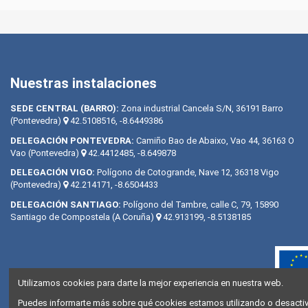
Nuestras instalaciones
SEDE CENTRAL (BARRO):
Zona industrial Cancela S/N, 36191 Barro
(Pontevedra)
42.5108516, -8.6449386
DELEGACIÓN PONTEVEDRA:
Camiño Bao de Abaixo, Vao 44, 36163 O
Vao (Pontevedra)
42.4412485, -8.649878
DELEGACIÓN VIGO:
Polígono de Cotogrande, Nave 12, 36318 Vigo
(Pontevedra)
42.214171, -8.6504433
DELEGACIÓN SANTIAGO:
Polígono del Tambre, calle C, 79, 15890
Santiago de Compostela (A Coruña)
42.913199, -8.5138185
Utilizamos cookies para darte la mejor experiencia en nuestra web.
Puedes informarte más sobre qué cookies estamos utilizando o desactiva