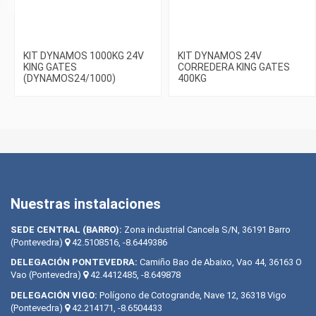
KIT DYNAMOS 1000KG 24V
KIT DYNAMOS 24V
KING GATES
CORREDERA KING GATES
(DYNAMOS24/1000)
400KG
Nuestras instalaciones
SEDE CENTRAL (BARRO):
Zona industrial Cancela S/N, 36191 Barro
(Pontevedra)
42.5108516, -8.6449386
DELEGACIÓN PONTEVEDRA:
Camiño Bao de Abaixo, Vao 44, 36163 O
Vao (Pontevedra)
42.4412485, -8.649878
DELEGACIÓN VIGO:
Polígono de Cotogrande, Nave 12, 36318 Vigo
(Pontevedra)
42.214171, -8.6504433