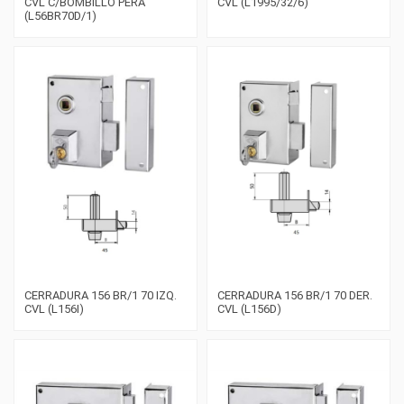
CVL C/BOMBILLO PERA
CVL (L1995/32/6)
(L56BR70D/1)
CERRADURA 156 BR/1 70 IZQ.
CERRADURA 156 BR/1 70 DER.
CVL (L156I)
CVL (L156D)