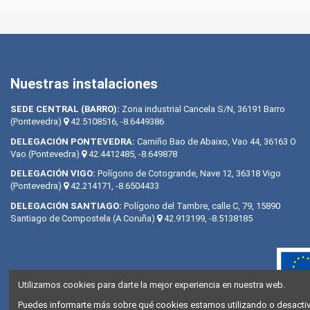
Nuestras instalaciones
SEDE CENTRAL (BARRO):
Zona industrial Cancela S/N, 36191 Barro
(Pontevedra)
42.5108516, -8.6449386
DELEGACIÓN PONTEVEDRA:
Camiño Bao de Abaixo, Vao 44, 36163 O
Vao (Pontevedra)
42.4412485, -8.649878
DELEGACIÓN VIGO:
Polígono de Cotogrande, Nave 12, 36318 Vigo
(Pontevedra)
42.214171, -8.6504433
DELEGACIÓN SANTIAGO:
Polígono del Tambre, calle C, 79, 15890
Santiago de Compostela (A Coruña)
42.913199, -8.5138185
Utilizamos cookies para darte la mejor experiencia en nuestra web.
Puedes informarte más sobre qué cookies estamos utilizando o desactiva