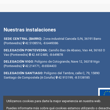
Nuestras instalaciones
SEDE CENTRAL (BARRO):
Zona industrial Cancela S/N, 36191 Barro
(Pontevedra)
42.5108516, -8.6449386
DELEGACIÓN PONTEVEDRA:
Camiño Bao de Abaixo, Vao 44, 36163 O
Vao (Pontevedra)
42.4412485, -8.649878
DELEGACIÓN VIGO:
Polígono de Cotogrande, Nave 12, 36318 Vigo
(Pontevedra)
42.214171, -8.6504433
DELEGACIÓN SANTIAGO:
Polígono del Tambre, calle C, 79, 15890
Santiago de Compostela (A Coruña)
42.913199, -8.5138185
Utilizamos cookies para darte la mejor experiencia en nuestra web.
Puedes informarte más sobre qué cookies estamos utilizando o desactiva